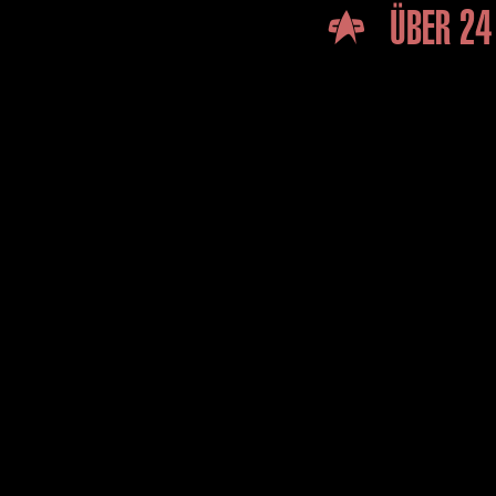
… ÜBER 24 
Michael Okuda Trek Startrek Star Tr
Goettling Excel Kalender Voyager Ente
UFP united federation of planets de
jean luc picard o