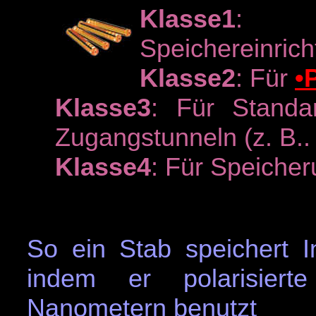
Klasse1
: F
Speichereinric
Klasse2
: Für
•
Klasse3
: Für Standa
Zugangstunneln (z. B.
Klasse4
: Für Speiche
So ein Stab speichert I
indem er polarisiert
Nanometern benutzt