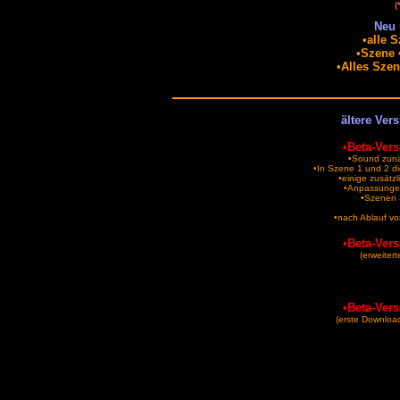
(
Neu 
•alle 
•Szene 4
•Alles Sze
ältere Ve
•Beta-Vers
•Sound zunä
•In Szene 1 und 2 di
•einige zusätz
•Anpassungen
•Szenen 3
•nach Ablauf vo
•Beta-Vers
(erweiter
•Beta-Vers
(erste Download